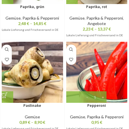
Paprika, grün
Paprika, rot
Gemüse
,
Paprika & Pepperoni
Gemüse
,
Paprika & Pepperoni
,
2,48
€
–
14,85
€
Angebote
2,23
€
–
13,37
€
Lokale Lieferung und Frischeversand in DE
Lokale Lieferung und Frischeversand in DE
Pastinake
Pepperoni
Gemüse
Gemüse
,
Paprika & Pepperoni
0,89
€
–
8,90
€
0,95
€
Lokale Lieferung und Frischeversand in DE
Lokale Lieferung und Frischeversand in DE