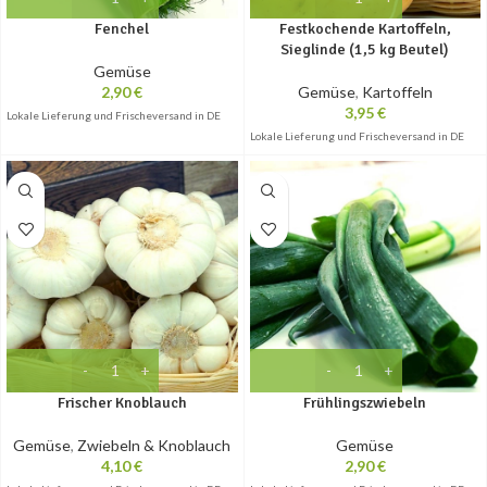
Fenchel
Festkochende Kartoffeln,
Sieglinde (1,5 kg Beutel)
Gemüse
2,90
€
Gemüse
,
Kartoffeln
3,95
€
Lokale Lieferung und Frischeversand in DE
Lokale Lieferung und Frischeversand in DE
Frischer Knoblauch
Frühlingszwiebeln
Gemüse
,
Zwiebeln & Knoblauch
Gemüse
4,10
€
2,90
€