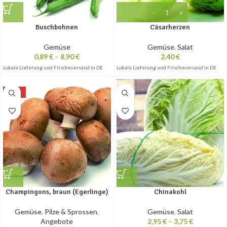
Buschbohnen
Cäsarherzen
Gemüse
Gemüse
,
Salat
0,89
€
–
8,90
€
2,40
€
Lokale Lieferung und Frischeversand in DE
Lokale Lieferung und Frischeversand in DE
-10%
Champingons, braun (Egerlinge)
Chinakohl
Gemüse
,
Pilze & Sprossen
,
Gemüse
,
Salat
Angebote
2,95
€
–
3,75
€