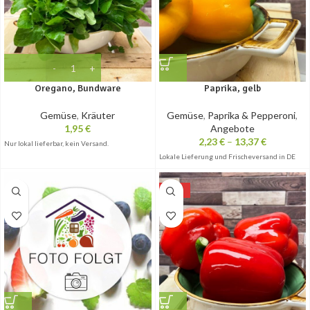
Oregano, Bundware
Paprika, gelb
Gemüse
,
Kräuter
Gemüse
,
Paprika & Pepperoni
,
1,95
€
Angebote
2,23
€
–
13,37
€
Nur lokal lieferbar, kein Versand.
Lokale Lieferung und Frischeversand in DE
-10%