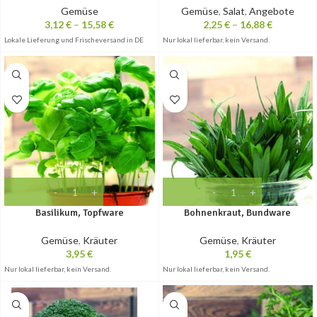
Gemüse
Gemüse
,
Salat
,
Angebote
3,12
€
–
15,58
€
2,25
€
–
16,88
€
Lokale Lieferung und Frischeversand in DE
Nur lokal lieferbar, kein Versand.
Basilikum, Topfware
Bohnenkraut, Bundware
Gemüse
,
Kräuter
Gemüse
,
Kräuter
3,95
€
1,95
€
Nur lokal lieferbar, kein Versand.
Nur lokal lieferbar, kein Versand.