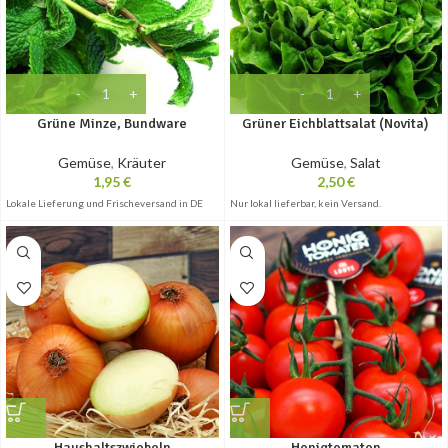
Grüne Minze, Bundware
Grüner Eichblattsalat (Novita)
Gemüse
,
Kräuter
Gemüse
,
Salat
1,95
€
2,50
€
Lokale Lieferung und Frischeversand in DE
Nur lokal lieferbar, kein Versand.
Haushaltszwiebeln
Honigtomaten