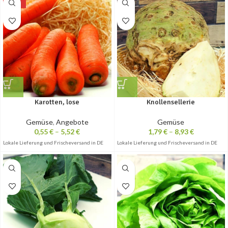
-15%
Karotten, lose
Knollensellerie
Gemüse
,
Angebote
Gemüse
0,55
€
–
5,52
€
1,79
€
–
8,93
€
Lokale Lieferung und Frischeversand in DE
Lokale Lieferung und Frischeversand in DE