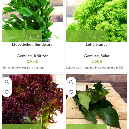
Liebstöckel, Bundware
Lollo bianco
Gemüse
,
Kräuter
Gemüse
,
Salat
1,95
€
2,50
€
Nur lokal lieferbar, kein Versand.
Lokale Lieferung und Frischeversand in DE