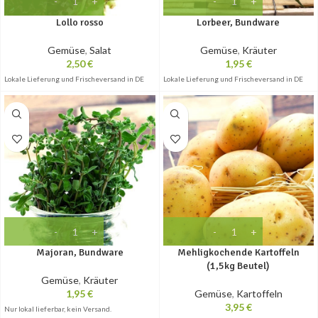
Lollo rosso
Lorbeer, Bundware
Gemüse
,
Salat
Gemüse
,
Kräuter
2,50
€
1,95
€
Lokale Lieferung und Frischeversand in DE
Lokale Lieferung und Frischeversand in DE
Majoran, Bundware
Mehligkochende Kartoffeln
(1,5kg Beutel)
Gemüse
,
Kräuter
1,95
€
Gemüse
,
Kartoffeln
3,95
€
Nur lokal lieferbar, kein Versand.