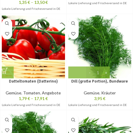
1,35
€
–
13,50
€
Lokale Lieferung und Frischeversand in DE
Lokale Lieferung und Frischeversand in DE
-10%
Datteltomaten (Datterino)
Dill (große Portion), Bundware
Gemüse
,
Tomaten
,
Angebote
Gemüse
,
Kräuter
1,79
€
–
17,91
€
3,95
€
Lokale Lieferung und Frischeversand in DE
Lokale Lieferung und Frischeversand in DE