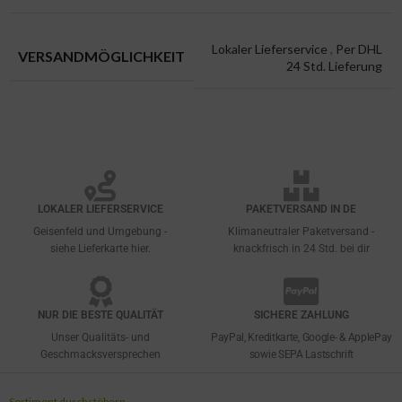
Lokaler Lieferservice
,
Per DHL
VERSANDMÖGLICHKEIT
24 Std. Lieferung
LOKALER LIEFERSERVICE
PAKETVERSAND IN DE
Geisenfeld und Umgebung -
Klimaneutraler Paketversand -
siehe Lieferkarte hier.
knackfrisch in 24 Std. bei dir
NUR DIE BESTE QUALITÄT
SICHERE ZAHLUNG
Unser Qualitäts- und
PayPal, Kreditkarte, Google- & ApplePay
Geschmacksversprechen
sowie SEPA Lastschrift
Sortiment durchstöbern