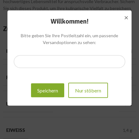
hochwertiges Lebensmittel für anspruchsvolle Verbraucher. Sichern
Sie sich dieses Produkt, um Ihre kulinarische Vielfalt zu bereichern.
×
Willkommen!
Zusätzliche Informationen
Bitte geben Sie Ihre Postleitzahl ein, um passende
Versandoptionen zu sehen:
BRENNWERT
19 kcal – 79 kj
FETT
0,3 g
Speichern
Nur stöbern
KOHLENHYDRATE
2,8 g
EIWEISS
1,4 g