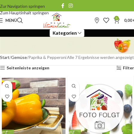
Zur Navigation springen
Zum Hauptinhalt springen
0
MENÜ
0,00
Kategorien
Start
Gemüse
Paprika & Pepperoni
Alle 7 Ergebnisse werden angezeigt
PAPRIKA & PEPPERONI
Seitenleiste anzeigen
Filter
Unsere bunte Auswahl - Paprika und Peperoni zum kochen
oder als Snack. Jetzt probieren!
-10%