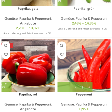
Paprika, gelb
Paprika, grün
Gemüse
,
Paprika & Pepperoni
,
Gemüse
,
Paprika & Pepperoni
Angebote
2,48
€
–
14,85
€
2,23
€
–
13,37
€
Lokale Lieferung und Frischeversand in DE
Lokale Lieferung und Frischeversand in DE
-10%
Paprika, rot
Pepperoni
Gemüse
,
Paprika & Pepperoni
,
Gemüse
,
Paprika & Pepperoni
Angebote
0,95
€