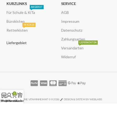
KURZLINKS
SERVICE
ANGEBOT
Für Schule & KiTa
AGB
Bürokisten
Impressum
IN KÜRZE
Retterkisten
Datenschutz
Zahlungsarten
Liefergebiet
LIEFERKOSTEN
Versandarten
Widerruf
0
MEINE VITAMINHEIMAT © ® 2026
DESIGN & SYSTEM BY WEBLABS
Shop
Mein Konto
Warenkorb
Kasse