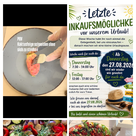
Vitamine für unterwegs: Obstideen
für Ausflüge, Schule & Büro (auch
per DHL)
Manuel Schlickenrieder
Vitamine für unterwegs: Obstideen für Ausflüge, Schule
& Büro (auch per DHL) Wer viel unterwegs ist, weiß, wie
wichtig es ist, die...
WEITERLESEN
02
MAI