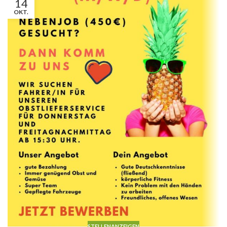
14
MÄRZ
REZEPTE
Meal Prep mit der Wochenkiste:
Einmal bestellen – drei Gerichte für
Familie & Büro
Manuel Schlickenrieder