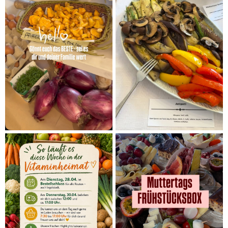
REZEPTE
Spargel & Rhabarber: Saisonstart im
Frühling – so nutzt du unsere Kisten
Manuel Schlickenrieder
Spargel & Rhabarber: Saisonstart im Frühling – so nutzt
du unsere Kisten Der Frühling bringt nicht nur wärmeres
Wetter, sondern ...
WEITERLESEN
01