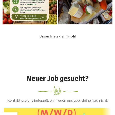
APR.
REZEPTE
Osterbrunch mit Vitaminheimat:
Ideen mit Obst & Gemüse – regional
und deutschlandweit
Manuel Schlickenrieder
Osterbrunch mit Vitaminheimat: Ideen mit Obst &
Gemüse – regional und deutschlandweit Ostern steht
vor der Tür, und es ist die per...
WEITERLESEN