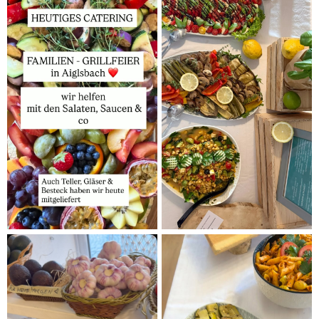
REZEPTE
Frühlingssalate & Bowls: Einfache
Rezepte aus deiner Vitaminkiste
Manuel Schlickenrieder
Frühlingssalate & Bowls: Einfache Rezepte aus deiner
Vitaminkiste Der Frühling ist die perfekte Jahreszeit für
leichte, frische **...
WEITERLESEN
16
APR.