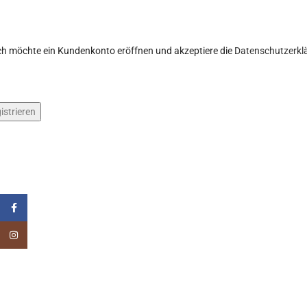
ich möchte ein Kundenkonto eröffnen und akzeptiere die
Datenschutzerkl
istrieren
Facebook
Instagram