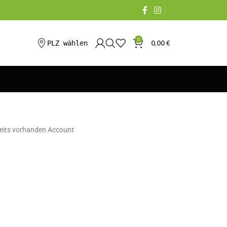
0
PLZ wählen
0,00
€
ereits vorhanden Account