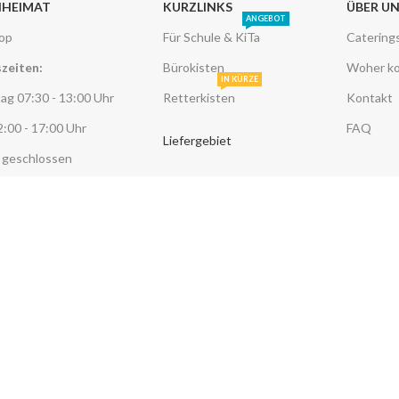
NHEIMAT
KURZLINKS
ÜBER U
ANGEBOT
op
Für Schule & KiTa
Catering
zeiten:
Bürokisten
Woher k
IN KÜRZE
ag 07:30 - 13:00 Uhr
Retterkisten
Kontakt
2:00 - 17:00 Uhr
FAQ
Liefergebiet
 geschlossen
MINHEIMAT © ® 2026
DESIGN & SYSTEM BY WEBLABS