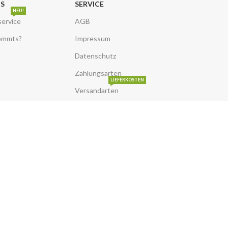
NS
SERVICE
NEU!
service
AGB
ommts?
Impressum
Datenschutz
Zahlungsarten
LIEFERKOSTEN
Versandarten
Widerruf