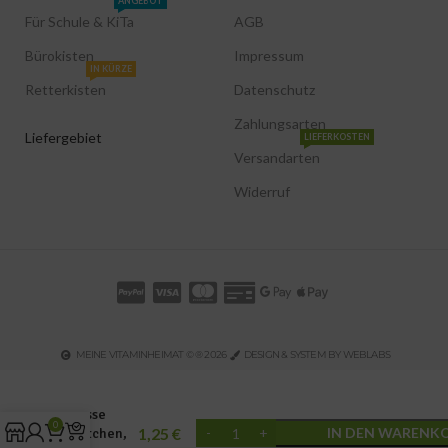
ANGEBOT
Für Schule & KiTa
AGB
Bürokisten
Impressum
IN KÜRZE
Retterkisten
Datenschutz
Zahlungsarten
Liefergebiet
LIEFERKOSTEN
Versandarten
Widerruf
MEINE VITAMINHEIMAT © ® 2026
DESIGN & SYSTEM BY WEBLABS
Kresse
0
1,25
€
IN DEN WARENK
Kästchen,