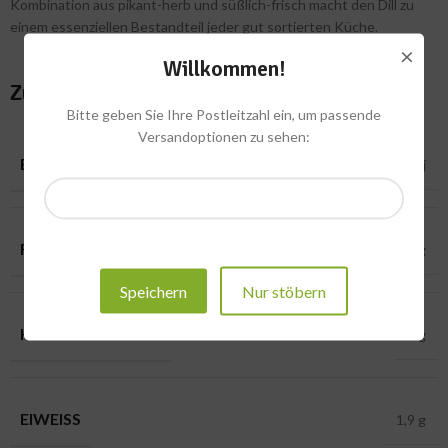
Kombination aus pikant-herb und süßlich-frisch macht den Dill zu
einem essenziellen Bestandteil jeder gut sortierten Küche.
×
Willkommen!
Zusätzliche Informationen
Bitte geben Sie Ihre Postleitzahl ein, um passende
Versandoptionen zu sehen:
BRENNWERT
27,5 kcal – 115 kj
FETT
0,4 g
Speichern
Nur stöbern
KOHLENHYDRATE
4 g
EIWEISS
1,9 g