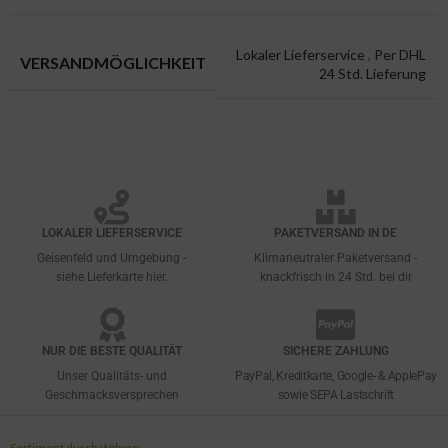
Lokaler Lieferservice
,
Per DHL
VERSANDMÖGLICHKEIT
24 Std. Lieferung
LOKALER LIEFERSERVICE
PAKETVERSAND IN DE
Geisenfeld und Umgebung -
Klimaneutraler Paketversand -
siehe Lieferkarte hier.
knackfrisch in 24 Std. bei dir
NUR DIE BESTE QUALITÄT
SICHERE ZAHLUNG
Unser Qualitäts- und
PayPal, Kreditkarte, Google- & ApplePay
Geschmacksversprechen
sowie SEPA Lastschrift
Sortiment durchstöbern