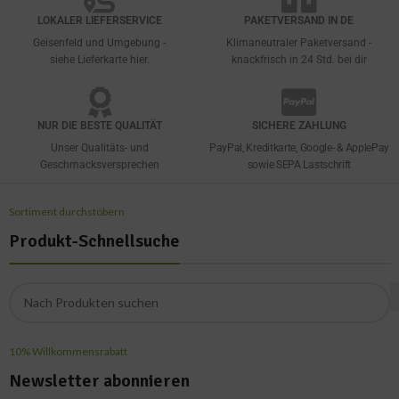
LOKALER LIEFERSERVICE
PAKETVERSAND IN DE
Geisenfeld und Umgebung -
Klimaneutraler Paketversand -
siehe Lieferkarte hier.
knackfrisch in 24 Std. bei dir
NUR DIE BESTE QUALITÄT
SICHERE ZAHLUNG
Unser Qualitäts- und
PayPal, Kreditkarte, Google- & ApplePay
Geschmacksversprechen
sowie SEPA Lastschrift
Sortiment durchstöbern
Produkt-Schnellsuche
10% Willkommensrabatt
Newsletter abonnieren