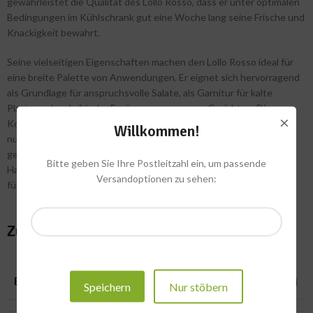
gewährleistet die Qualität des Lollo Rosso, dass er unter optimalen
Bedingungen im Kühlschrank gut eine Woche lang seine Frische und
Knackigkeit bewahrt.
Seine vielseitigen Eigenschaften machen den Lollo Rosso ideal für
eine breite Palette von Anwendungen. Er eignet sich hervorragend
als Grundlage für anspruchsvolle Salate, als Garnitur für kalte
Platten oder als frische Ergänzung zu warmen Gerichten. Die
×
Kombination aus seiner zarten Textur und seinem milden, leicht
Willkommen!
nussigen Geschmack macht ihn zu einem Favoriten sowohl in der
gehobenen Gastronomie als auch in der ambitionierten Küche zu
Bitte geben Sie Ihre Postleitzahl ein, um passende
Hause. Verlassen Sie sich auf die bewährte Qualität dieses Salates
Versandoptionen zu sehen:
für Ihre täglichen Anforderungen.
Zusätzliche Informationen
BRENNWERT
21 kcal – 88 kj
Speichern
Nur stöbern