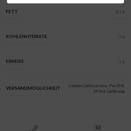
FETT
0,1 g
KOHLENHYDRATE
2 g
EIWEISS
1 g
Lokaler Lieferservice
,
Per DHL
VERSANDMÖGLICHKEIT
24 Std. Lieferung