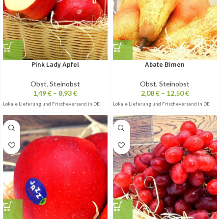
Pink Lady Apfel
Abate Birnen
Obst
,
Steinobst
Obst
,
Steinobst
1,49
€
–
8,93
€
2,08
€
–
12,50
€
Lokale Lieferung und Frischeversand in DE
Lokale Lieferung und Frischeversand in DE