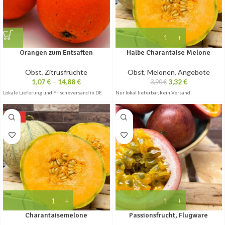
Orangen zum Entsaften
Halbe Charantaise Melone
Obst
,
Zitrusfrüchte
Obst
,
Melonen
,
Angebote
1,07
€
–
14,88
€
3,32
€
3,90
€
Lokale Lieferung und Frischeversand in DE
Nur lokal lieferbar, kein Versand.
-25%
Charantaisemelone
Passionsfrucht, Flugware