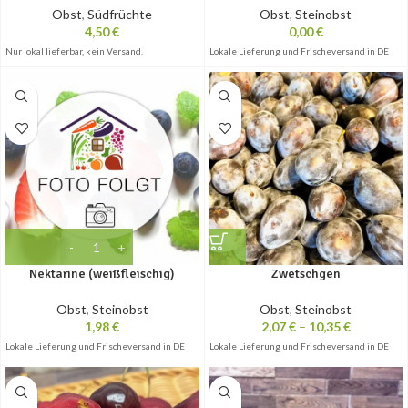
Obst
,
Südfrüchte
Obst
,
Steinobst
4,50
€
0,00
€
Nur lokal lieferbar, kein Versand.
Lokale Lieferung und Frischeversand in DE
Nektarine (weißfleischig)
Zwetschgen
Obst
,
Steinobst
Obst
,
Steinobst
1,98
€
2,07
€
–
10,35
€
Lokale Lieferung und Frischeversand in DE
Lokale Lieferung und Frischeversand in DE