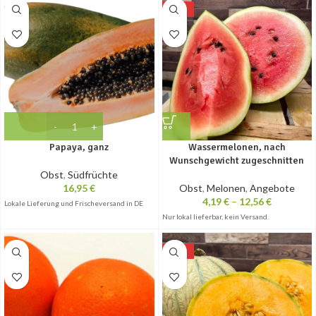
-10%
Papaya, ganz
Wassermelonen, nach
Wunschgewicht zugeschnitten
Obst
,
Südfrüchte
16,95
€
Obst
,
Melonen
,
Angebote
4,19
€
–
12,56
€
Lokale Lieferung und Frischeversand in DE
Nur lokal lieferbar, kein Versand.
-15%