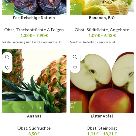
Festfleischige Datteln
Bananen, BIO
Obst
,
Trockenfrüchte & Feigen
Obst
,
Südfrüchte
,
Angebote
1,38
€
–
7,90
€
1,07
€
–
6,43
€
Lokale Lieferung und Frischeversand in DE
Nur lokal lieferbar, kein Versand.
Ananas
Elstar Apfel
Obst
,
Südfrüchte
Obst
,
Steinobst
8,50
€
1,01
€
–
18,21
€