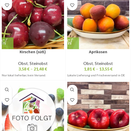
Kirschen (süß)
Aprikosen
Obst
,
Steinobst
Obst
,
Steinobst
3,58
€
–
21,48
€
1,81
€
–
13,55
€
Nur lokal lieferbar, kein Versand.
Lokale Lieferung und Frischeversand in DE