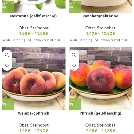
Nektarine (gelbfleischig)
Weinbergnektarine
Obst
,
Steinobst
Obst
,
Steinobst
1,98
€
–
11,88
€
1,42
€
–
12,90
€
Lokale Lieferung und Frischeversand in DE
Lokale Lieferung und Frischeversand in DE
Weinbergpfirsich
Pfirsich (gelbfleischig)
Obst
,
Steinobst
Obst
,
Steinobst
1,42
€
–
12,90
€
2,48
€
–
11,88
€