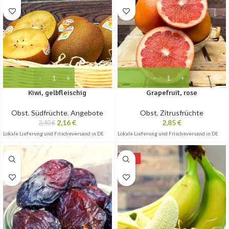
Kiwi, gelbfleischig
Grapefruit, rose
Obst
,
Südfrüchte
,
Angebote
Obst
,
Zitrusfrüchte
2,16
€
2,85
€
2,40
€
Lokale Lieferung und Frischeversand in DE
Lokale Lieferung und Frischeversand in DE
-10%