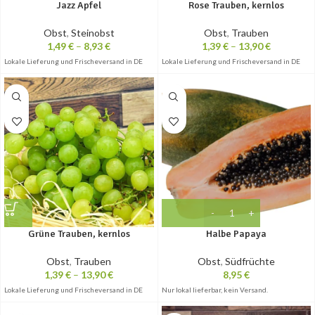
Jazz Apfel
Rose Trauben, kernlos
Obst
,
Steinobst
Obst
,
Trauben
1,49
€
–
8,93
€
1,39
€
–
13,90
€
Lokale Lieferung und Frischeversand in DE
Lokale Lieferung und Frischeversand in DE
Grüne Trauben, kernlos
Halbe Papaya
Obst
,
Trauben
Obst
,
Südfrüchte
1,39
€
–
13,90
€
8,95
€
Lokale Lieferung und Frischeversand in DE
Nur lokal lieferbar, kein Versand.