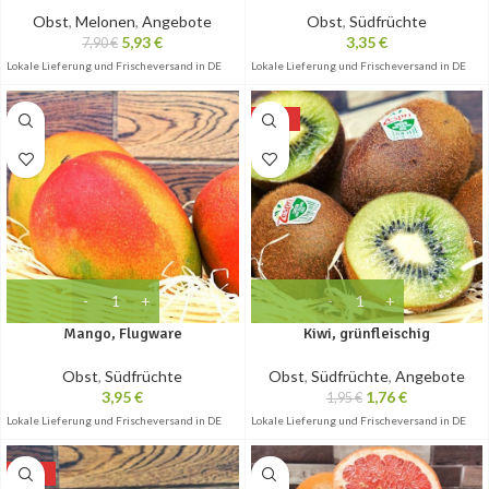
Obst
,
Melonen
,
Angebote
Obst
,
Südfrüchte
5,93
€
3,35
€
7,90
€
Lokale Lieferung und Frischeversand in DE
Lokale Lieferung und Frischeversand in DE
-10%
Mango, Flugware
Kiwi, grünfleischig
Obst
,
Südfrüchte
Obst
,
Südfrüchte
,
Angebote
3,95
€
1,76
€
1,95
€
Lokale Lieferung und Frischeversand in DE
Lokale Lieferung und Frischeversand in DE
-10%