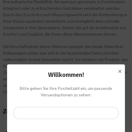
ihre kulinarische Flexibilität. Sie kann pur genossen, in Fruchtsalate
integriert oder zu erfrischenden Getränken verarbeitet werden.
Durch den Zuschnitt nach Wunschgewicht wird die Vorbereitung in
Ihrer Küche zusätzlich vereinfacht und ermöglicht eine schnelle
Integration in Ihre Speisepläne. Setzen Sie auf die Kombination aus
Komfort und Qualität, die Ihnen diese Wassermelonen bieten.
Die Beschaffenheit dieser Melonen spiegelt das ideale Klima ihrer
Anbauregion wider, was sich in der leuchtenden Farbe und dem
vollmundigen Aroma bemerkbar macht. Sie erhalten ein Produkt, das
für seine zuverlässige Qualität und seinen herausragenden
×
Geschmack steht. Mit dem Fokus auf Ihren Bedarf, bieten wir Ihnen
Willkommen!
mit den nach Wunschgewicht zugeschnittenen Wassermelonen
eine durchdachte und kundenorientierte Lösung für den täglichen
Bitte geben Sie Ihre Postleitzahl ein, um passende
Genuss.
Versandoptionen zu sehen:
Zusätzliche Informationen