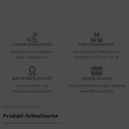
LOKALER LIEFERSERVICE
PAKETVERSAND IN DE
Geisenfeld und Umgebung -
Klimaneutraler Paketversand -
siehe Lieferkarte hier.
knackfrisch in 24 Std. bei dir
NUR DIE BESTE QUALITÄT
SICHERE ZAHLUNG
Unser Qualitäts- und
PayPal, Kreditkarte, Google- & ApplePay
Geschmacksversprechen
sowie SEPA Lastschrift
Sortiment durchstöbern
Produkt-Schnellsuche