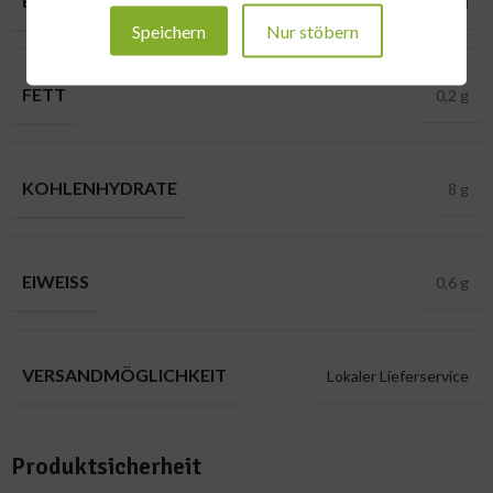
BRENNWERT
39 kcal – 163 kj
Speichern
Nur stöbern
FETT
0,2 g
KOHLENHYDRATE
8 g
EIWEISS
0,6 g
VERSANDMÖGLICHKEIT
Lokaler Lieferservice
Produktsicherheit