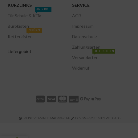
KURZLINKS
SERVICE
ANGEBOT
Für Schule & KiTa
AGB
Bürokisten
Impressum
IN KÜRZE
Retterkisten
Datenschutz
Zahlungsarten
Liefergebiet
LIEFERKOSTEN
Versandarten
Widerruf
MEINE VITAMINHEIMAT © ® 2026
DESIGN & SYSTEM BY WEBLABS