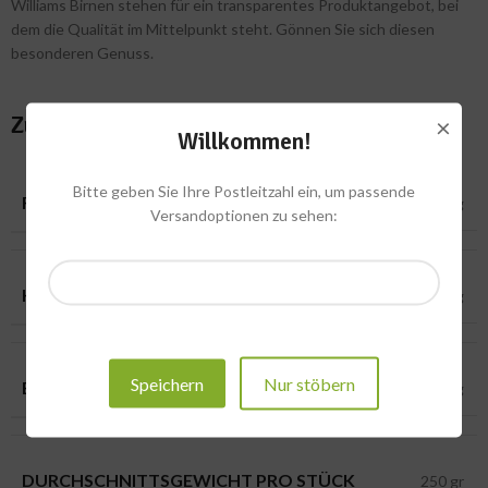
Williams Birnen stehen für ein transparentes Produktangebot, bei
dem die Qualität im Mittelpunkt steht. Gönnen Sie sich diesen
besonderen Genuss.
Zusätzliche Informationen
×
Willkommen!
Bitte geben Sie Ihre Postleitzahl ein, um passende
FETT
0,3 g
Versandoptionen zu sehen:
KOHLENHYDRATE
12,4 g
Speichern
Nur stöbern
EIWEISS
0,5 g
DURCHSCHNITTSGEWICHT PRO STÜCK
250 gr