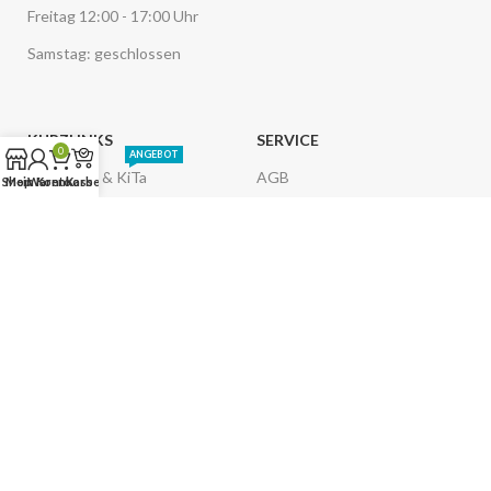
Freitag 12:00 - 17:00 Uhr
Samstag: geschlossen
KURZLINKS
SERVICE
0
ANGEBOT
Für Schule & KiTa
AGB
Shop
Mein Konto
Warenkorb
Kasse
Bürokisten
Impressum
IN KÜRZE
Retterkisten
Datenschutz
Zahlungsarten
Liefergebiet
LIEFERKOSTEN
Versandarten
Widerruf