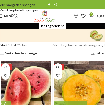
Zur Navigation springen
Zum Hauptinhalt springen
0
MENÜ
0,00
Kategorien
Start
Obst
Melonen
Alle 3 Ergebnisse werden angezeigt
MELONEN
Seitenleiste anzeigen
Filter
-10%
-15%