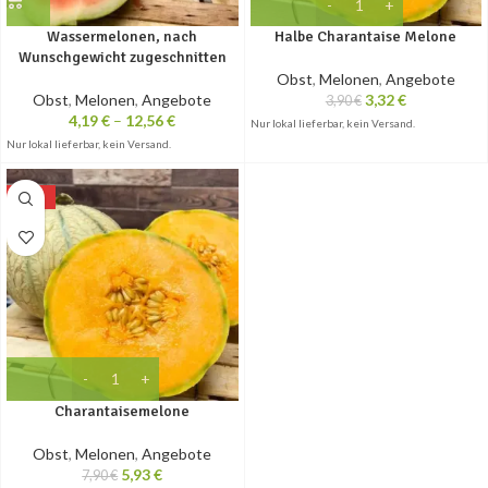
Wassermelonen, nach
Halbe Charantaise Melone
Wunschgewicht zugeschnitten
Obst
,
Melonen
,
Angebote
Obst
,
Melonen
,
Angebote
3,32
€
3,90
€
4,19
€
–
12,56
€
Nur lokal lieferbar, kein Versand.
Nur lokal lieferbar, kein Versand.
-25%
Charantaisemelone
Obst
,
Melonen
,
Angebote
5,93
€
7,90
€