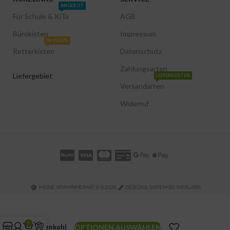
ANGEBOT
Für Schule & KiTa
AGB
Bürokisten
Impressum
IN KÜRZE
Retterkisten
Datenschutz
Zahlungsarten
Liefergebiet
LIEFERKOSTEN
Versandarten
Widerruf
MEINE VITAMINHEIMAT © ® 2026
DESIGN & SYSTEM BY WEBLABS
0
OPTIONEN AUSWÄHLEN
Rosenkohl