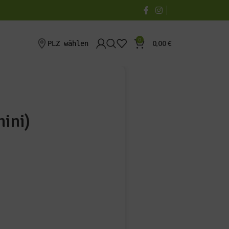
0
PLZ wählen
0,00
€
ini)