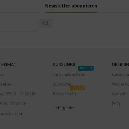
Newsletter abonnieren
NHEIMAT
KURZLINKS
ÜBER U
ANGEBOT
op
Für Schule & KiTa
Catering
zeiten:
Bürokisten
Woher k
IN KÜRZE
ag 07:30 - 13:00 Uhr
Retterkisten
Kontakt
2:00 - 17:00 Uhr
FAQ
Liefergebiet
 geschlossen