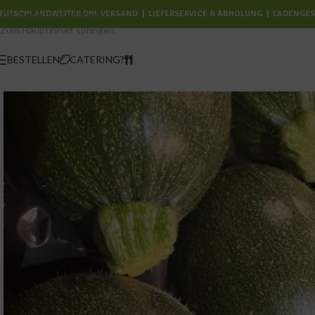
EUTSCHLANDWEITER DHL VERSAND
Zur Navigation springen
|
LIEFERSERVICE & ABHOLUNG | LADENGES
Zum Hauptinhalt springen
BESTELLEN
CATERING?