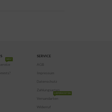
NS
SERVICE
NEU!
service
AGB
ommts?
Impressum
Datenschutz
Zahlungsarten
LIEFERKOSTEN
Versandarten
Widerruf