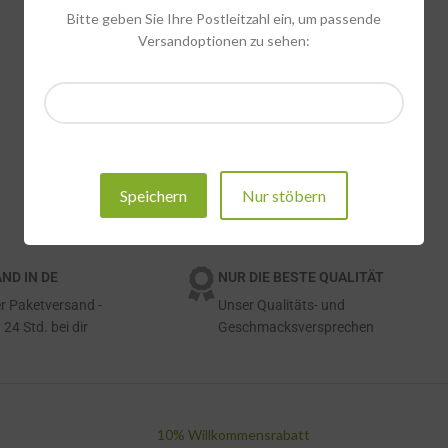
Bitte geben Sie Ihre Postleitzahl ein, um passende
Versandoptionen zu sehen:
Speichern
Nur stöbern
ND IN DE
NUR DIE BESTE QUALITÄT
r Paketversand -
Unser Qualitäts- und
 24 Std. bei dir
Geschmacksversprechen
10% Willkommensrabatt