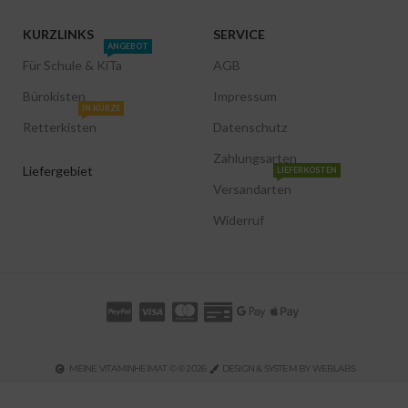
KURZLINKS
SERVICE
ANGEBOT
Für Schule & KiTa
AGB
Bürokisten
Impressum
IN KÜRZE
Retterkisten
Datenschutz
Zahlungsarten
Liefergebiet
LIEFERKOSTEN
Versandarten
Widerruf
MEINE VITAMINHEIMAT © ® 2026
DESIGN & SYSTEM BY WEBLABS