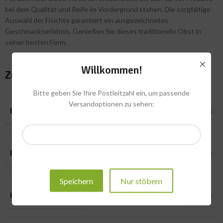
bei dem Qualität und Reife im Vordergrund stehen. Die sorgfältige
Auswahl der Früchte garantiert ein ausgezeichnetes
Geschmackserlebnis. Genießen Sie dieses traditionelle Obst in
seiner besten Form.
×
Willkommen!
Zusätzliche Informationen
Bitte geben Sie Ihre Postleitzahl ein, um passende
Versandoptionen zu sehen:
BRENNWERT
63 kcal – 264 kj
FETT
0,3 g
Speichern
Nur stöbern
KOHLENHYDRATE
13,3 g