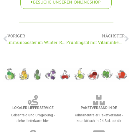
BESUCHE UNSEREN ONLINESHOP
VORIGER
NÄCHSTER
Immunbooster im Winter: Rezepte mit Zitrusfrüchten & Wurzelgemüse (für Zuhause & Büro)
Frühlingsfit mit Vitaminheimat: Erste Frühlingsgemüse & leichte Rezepte
LOKALER LIEFERSERVICE
PAKETVERSAND IN DE
Geisenfeld und Umgebung -
Klimaneutraler Paketversand -
siehe Lieferkarte hier.
knackfrisch in 24 Std. bei dir