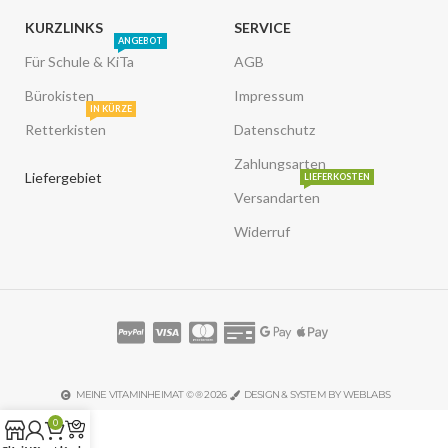
KURZLINKS
SERVICE
ANGEBOT
Für Schule & KiTa
AGB
Bürokisten
Impressum
IN KÜRZE
Retterkisten
Datenschutz
Zahlungsarten
Liefergebiet
LIEFERKOSTEN
Versandarten
Widerruf
MEINE VITAMINHEIMAT © ® 2026
DESIGN & SYSTEM BY WEBLABS
0