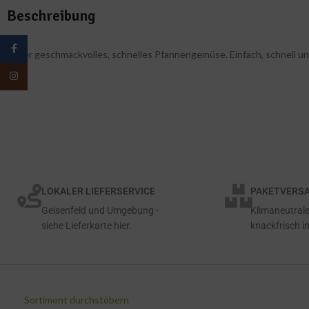
Beschreibung
Facebook
Super geschmackvolles, schnelles Pfannengemüse. Einfach, schnell u
Instagram
LOKALER LIEFERSERVICE
PAKETVERSA
Geisenfeld und Umgebung -
Klimaneutrale
siehe Lieferkarte hier.
knackfrisch in
Sortiment durchstöbern