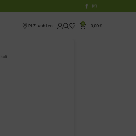
0
PLZ wählen
0,00
€
koli