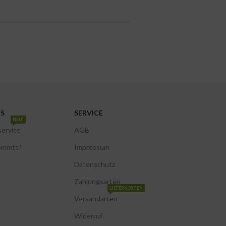
NS
SERVICE
NEU!
service
AGB
ommts?
Impressum
Datenschutz
Zahlungsarten
LIEFERKOSTEN
Versandarten
Widerruf