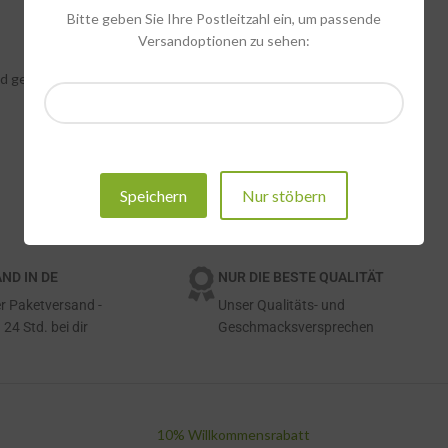
Bitte geben Sie Ihre Postleitzahl ein, um passende
Versandoptionen zu sehen:
nd geschmackvoll.
Speichern
Nur stöbern
ND IN DE
NUR DIE BESTE QUALITÄT
r Paketversand -
Unser Qualitäts- und
 24 Std. bei dir
Geschmacksversprechen
10% Willkommensrabatt