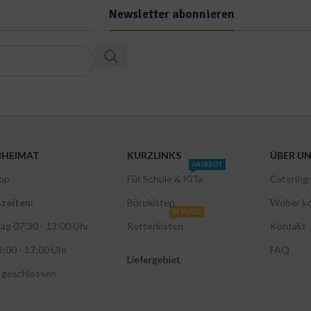
Newsletter abonnieren
NHEIMAT
KURZLINKS
ÜBER U
ANGEBOT
op
Für Schule & KiTa
Catering
zeiten:
Bürokisten
Woher k
IN KÜRZE
ag 07:30 - 13:00 Uhr
Retterkisten
Kontakt
2:00 - 17:00 Uhr
FAQ
Liefergebiet
 geschlossen