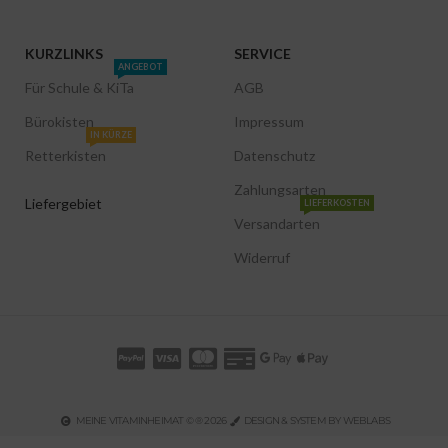
KURZLINKS
SERVICE
ANGEBOT
Für Schule & KiTa
AGB
Bürokisten
Impressum
IN KÜRZE
Retterkisten
Datenschutz
Zahlungsarten
Liefergebiet
LIEFERKOSTEN
Versandarten
Widerruf
MEINE VITAMINHEIMAT © ® 2026
DESIGN & SYSTEM BY WEBLABS