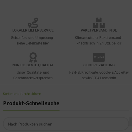
LOKALER LIEFERSERVICE
PAKETVERSAND IN DE
Geisenfeld und Umgebung -
Klimaneutraler Paketversand -
siehe Lieferkarte hier.
knackfrisch in 24 Std. bei dir
NUR DIE BESTE QUALITÄT
SICHERE ZAHLUNG
Unser Qualitäts- und
PayPal, Kreditkarte, Google- & ApplePay
Geschmacksversprechen
sowie SEPA Lastschrift
Sortiment durchstöbern
Produkt-Schnellsuche