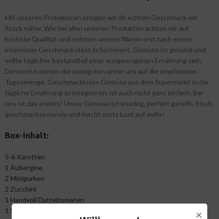
Mit unseren Probekisten bringen wir dir echten Geschmack ein
Stück näher. Wie bei allen unseren Produkten achten wir auf
höchste Qualität und nehmen unsere Waren erst nach einem
intensiven Geschmackstest in Sortiment. Gemüse ist gesund und
sollte täglicher Bestandteil einer ausgewogenen Ernährung sein.
Dennoch kommen die wenigsten unter uns auf die empfohlene
Tagesmenge. Geschmackloses Gemüse aus dem Supermarkt in die
tägliche Ernährung zu integrieren, ist auch nicht ganz einfach. Bei
uns ist das anders! Unser Gemüse ist knackig, perfekt gereift, frisch,
geschmacksintensiv und macht stets Lust auf mehr!
Box-Inhalt:
5-6 Karotten
1 Aubergine
2 Minigurken
2 Zucchini
1 Handvoll Datteltomaten
1 Spitzpaprika
×