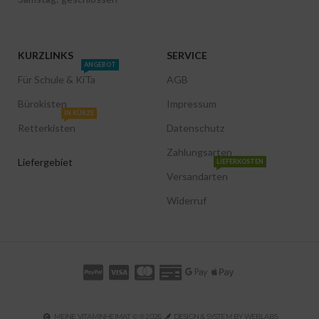
KURZLINKS
SERVICE
ANGEBOT
Für Schule & KiTa
AGB
Bürokisten
Impressum
IN KÜRZE
Retterkisten
Datenschutz
Zahlungsarten
Liefergebiet
LIEFERKOSTEN
Versandarten
Widerruf
MEINE VITAMINHEIMAT © ® 2026
DESIGN & SYSTEM BY WEBLABS